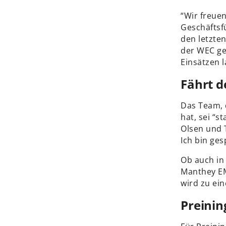
“Wir freuen
Geschäftsfü
den letzte
der WEC ge
Einsätzen l
Fährt d
Das Team, 
hat, sei “s
Olsen und 
Ich bin ges
Ob auch in
Manthey EM
wird zu ei
Preinin