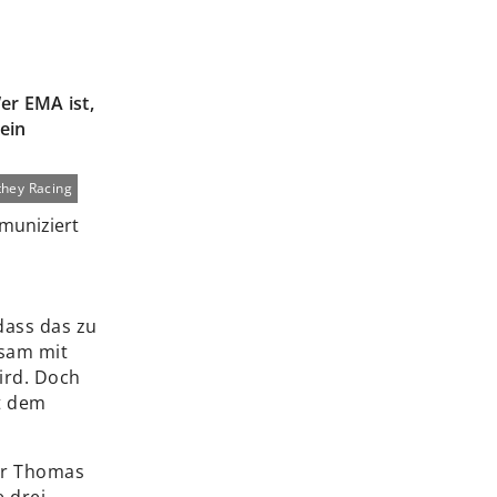
er EMA ist,
ein
hey Racing
dass das zu
sam mit
ird. Doch
t dem
er Thomas