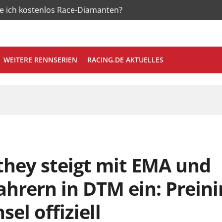
te ich kostenlos Race-Diamanten?
WEITERE RENNSERIEN
RACING.DE AKTUELLES
hey steigt mit EMA und
ahrern in DTM ein: Preini
el offiziell