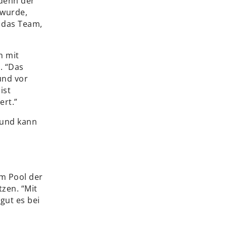
 denn der
 wurde,
r das Team,
n mit
. “Das
und vor
ist
ert.”
n und kann
um Pool der
zen. “Mit
gut es bei