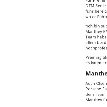
Für Preini
DTM-Senkre
fuhr bereit
wo er Führ
“Ich bin s
Manthey EM
Team habe 
allem bei 
hochprofess
Preining bl
es kaum erw
Manthe
Auch Olsen
Porsche-Fa
dem Team h
Manthey fun