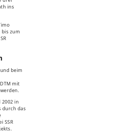
 drei
th ins
 Timo
e bis zum
SSR
m
 und beim
 DTM mit
 werden.
 2002 in
s durch das
e
ei SSR
ekts.