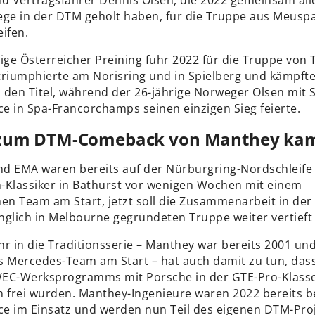
nd Vertragsfahrer Dennis Olsen, die 2022 gemeinsam alle
ege in der DTM geholt haben, für die Truppe aus Meuspa
ifen.
ige Österreicher Preining fuhr 2022 für die Truppe von
triumphierte am Norisring und in Spielberg und kämpft
 den Titel, während der 26-jährige Norweger Olsen mit 
e in Spa-Francorchamps seinen einzigen Sieg feierte.
 zum DTM-Comeback von Manthey ka
d EMA waren bereits auf der Nürburgring-Nordschleife
-Klassiker in Bathurst vor wenigen Wochen mit einem
n Team am Start, jetzt soll die Zusammenarbeit in der
nglich in Melbourne gegründeten Truppe weiter vertieft
r in die Traditionsserie – Manthey war bereits 2001 und
s Mercedes-Team am Start – hat auch damit zu tun, das
EC-Werksprogramms mit Porsche in der GTE-Pro-Klass
n frei wurden. Manthey-Ingenieure waren 2022 bereits b
e im Einsatz und werden nun Teil des eigenen DTM-Proj