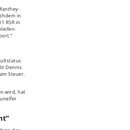
 Manthey-
achdem in
11 RSR in
leifen-
port.”
ultstatus
Mit Dennis
 am Steuer.
n wird, hat
unelfer
mt”