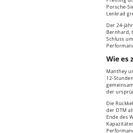
Preining u
Porsche-Si
Lenkrad gre
Der 24-jähr
Bernhard, 
Schluss um
Performanc
Wie es
Manthey un
12-Stunden
gemeinsame
der ursprü
Die Rückkeh
der DTM al
Ende des W
Kapazitäte
Performanc