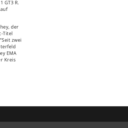
1 GT3 R.
 auf
hey, der
-Titel
“Seit zwei
terfeld
hey EMA
r Kreis