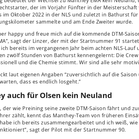
ng bedeutet der Wechsel zu Manthey EMA kein Neuland,
chtstarter, der im Vorjahr Fünfter in der Meisterschaft
s im Oktober 2022 in der NLS und zuletzt in Bathurst fü
ungskilometer sammelte und am Ende Zweiter wurde.
uper happy und freue mich auf die kommende DTM-Saiso
A”, sagt der Linzer, der mit der Startnummer 91 startet
ich bereits im vergangenen Jahr beim achten NLS-Lauf 
den zwölf Stunden von Bathurst kennengelernt: Die Crew 
ionell und die Chemie stimmt. Wir sind alle sehr motivi
ickt laut eigenen Angaben “zuversichtlich auf die Saiso
arten, dass es endlich losgeht.”
y auch für Olsen kein Neuland
, der wie Preining seine zweite DTM-Saison fährt und z
hrer zählt, kennt das Manthey-Team von früheren Einsät
abe ich bereits zusammengearbeitet und ich weiß, wie 
ktioniert”, sagt der Pilot mit der Startnummer 90.