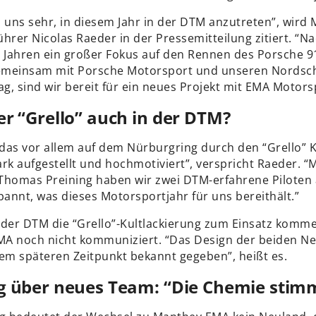
 uns sehr, in diesem Jahr in der DTM anzutreten”, wird
hrer Nicolas Raeder in der Pressemitteilung zitiert. “N
n Jahren ein großer Fokus auf den Rennen des Porsche 9
meinsam mit Porsche Motorsport und unseren Nordsch
ag, sind wir bereit für ein neues Projekt mit EMA Motors
er “Grello” auch in der DTM?
das vor allem auf dem Nürburgring durch den “Grello” K
tark aufgestellt und hochmotiviert”, verspricht Raeder. “
Thomas Preining haben wir zwei DTM-erfahrene Piloten
pannt, was dieses Motorsportjahr für uns bereithält.”
 der DTM die “Grello”-Kultlackierung zum Einsatz komme
A noch nicht kommuniziert. “Das Design der beiden Ne
nem späteren Zeitpunkt bekannt gegeben”, heißt es.
g über neues Team: “Die Chemie stim