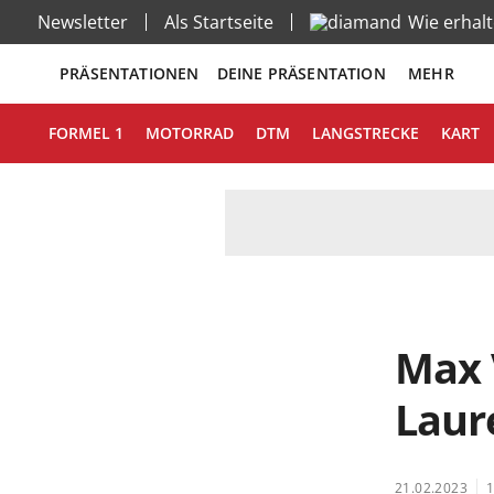
Newsletter
Als Startseite
Wie erhal
PRÄSENTATIONEN
DEINE PRÄSENTATION
MEHR
FORMEL 1
MOTORRAD
DTM
LANGSTRECKE
KART
Max 
Laur
21.02.2023
1