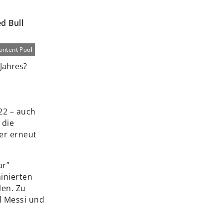
d Bull
ontent Pool
22 – auch
 die
 er erneut
ar”
inierten
len. Zu
l Messi und