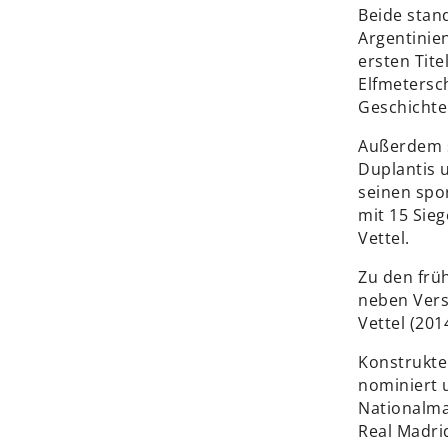
Beide stan
Argentinie
ersten Tite
Elfmetersc
Geschichte
Außerdem s
Duplantis 
seinen spor
mit 15 Sie
Vettel.
Zu den frü
neben Vers
Vettel (2014
Konstrukte
nominiert 
Nationalma
Real Madri