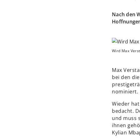
Nach den W
Hoffnungen
Wird Max Verst
Max Verstap
bei den di
prestigeträ
nominiert.
Wieder hat
bedacht. Do
und muss s
ihnen gehö
Kylian Mba