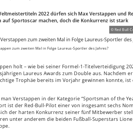
eltmeistertiteln 2022 dürfen sich Max Verstappen und Re
 auf Sportoscar machen, doch die Konkurrenz ist stark
Red Bull C
appen zum zweiten Mal in Folge Laureus-Sportler des Jahres?
pen holt – wie bei seiner Formel-1-Titelverteidigung 20
esjährigen Laureus Awards zum Double aus. Nachdem er
chtige Trophäe bereits im Vorjahr gewinnen konnte, ist
 man Verstappen in der Kategorie “Sportsman of the Ye
rt ist der Red-Bull-Pilot einer von insgesamt sechs Nom
ich der harten Konkurrenz seiner fünf Mitbewerber stel
ren unter anderem die beiden Fußball-Superstars Lione
ppe.