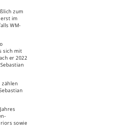
eßlich zum
 erst im
falls WM-
do
 sich mit
rach er 2022
 Sebastian
s zählen
Sebastian
Jahres
en-
riors sowie