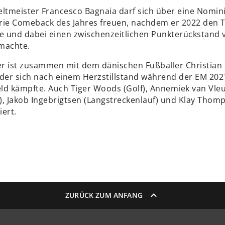
tmeister Francesco Bagnaia darf sich über eine Nomin
rie Comeback des Jahres freuen, nachdem er 2022 den Ti
te und dabei einen zwischenzeitlichen Punkterückstand 
machte.
ner ist zusammen mit dem dänischen Fußballer Christian 
 der sich nach einem Herzstillstand während der EM 202
feld kämpfte. Auch Tiger Woods (Golf), Annemiek van Vle
), Jakob Ingebrigtsen (Langstreckenlauf) und Klay Thom
ert.
ZURÜCK ZUM ANFANG