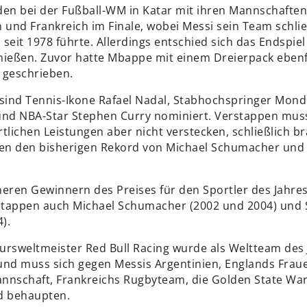
den bei der Fußball-WM in Katar mit ihren Mannschaften
n und Frankreich im Finale, wobei Messi sein Team schli
l seit 1978 führte. Allerdings entschied sich das Endspiel
hießen. Zuvor hatte Mbappe mit einem Dreierpack eben
 geschrieben.
ind Tennis-Ikone Rafael Nadal, Stabhochspringer Mon
und NBA-Star Stephen Curry nominiert. Verstappen muss
tlichen Leistungen aber nicht verstecken, schließlich b
gen den bisherigen Rekord von Michael Schumacher und
heren Gewinnern des Preises für den Sportler des Jahre
tappen auch Michael Schumacher (2002 und 2004) und 
).
ursweltmeister Red Bull Racing wurde als Weltteam des 
und muss sich gegen Messis Argentinien, Englands Frau
nnschaft, Frankreichs Rugbyteam, die Golden State War
d behaupten.