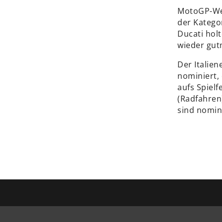
MotoGP-Wel
der Katego
Ducati hol
wieder gut
Der Italie
nominiert,
aufs Spiel
(Radfahren
sind nomini