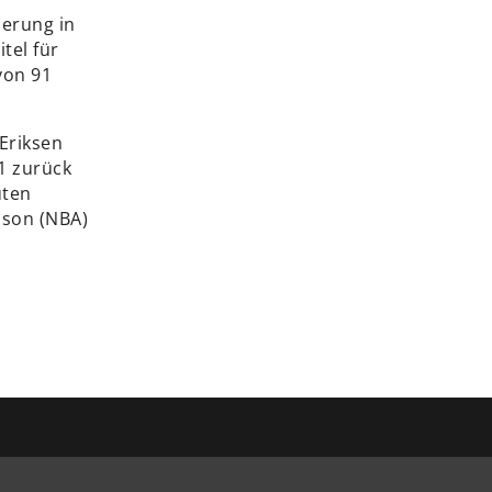
ierung in
tel für
von 91
Eriksen
1 zurück
uten
pson (NBA)