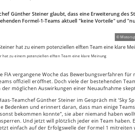
ef Günther Steiner glaubt, dass eine Erweiterung des St
tehenden Formel-1-Teams aktuell "keine Vorteile" und "nu
Motorsp
r hat zu einem potenziellen elften Team eine klare Meinung
ie FIA vergangene Woche das Bewerbungsverfahren für 
eams offiziell eröffnet. Doch viele der bestehenden Tea
ch der möglichen Auswirkungen einer Neuaufnahme skept
Haas-Teamchef Günther Steiner im Gespräch mit ‘Sky Spo
ne Bedenken und erinnert daran, dass man einige Teams
sonst bekommen konnte”, sie aber niemand haben wollt
perren. Und jetzt will plötzlich jeder ein Team haben. Es
jetzt einfach auf der Erfolgswelle der Formel 1 mitreiten 
.