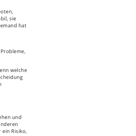
boten,
bil, sie
niemand hat
 Probleme,
Denn welche
tscheidung
m
sehen und
 anderen
ein Risiko,