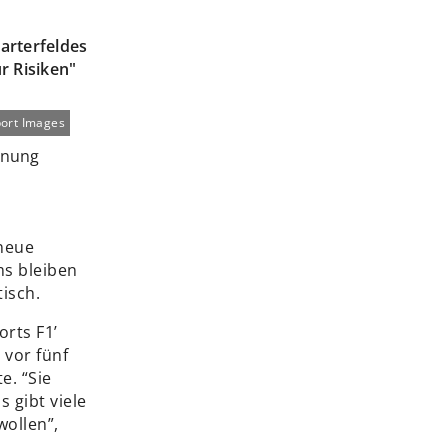
arterfeldes
r Risiken"
ort Images
neue
ms bleiben
isch.
rts F1’
 vor fünf
e. “Sie
 gibt viele
wollen”,