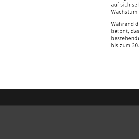
auf sich se
Wachstum d
Während di
betont, da
bestehende
bis zum 30.