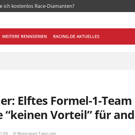
te ich kostenlos Race-Diamanten?
WEITERE RENNSERIEN
RACING.DE AKTUELLES
ner: Elftes Formel-1-Team
 “keinen Vorteil” für an
1:00
© Motorsport-Total.com