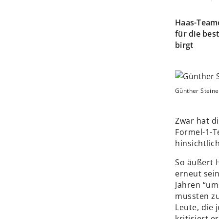
Haas-Teamch
für die bes
birgt
Günther Steine
Zwar hat d
Formel-1-T
hinsichtli
So äußert 
erneut sei
Jahren “um
mussten zus
Leute, die 
kritisiert er