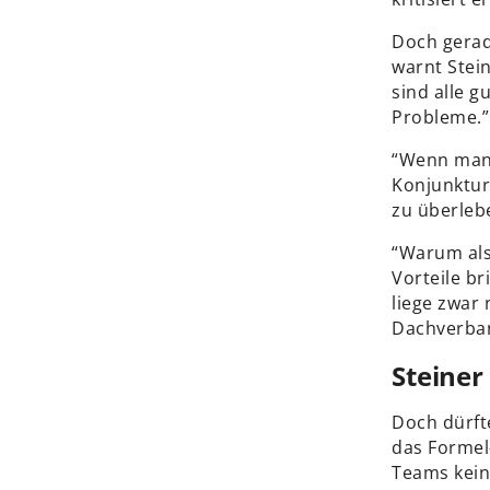
Doch gerad
warnt Steine
sind alle g
Probleme.”
“Wenn man 
Konjunktur
zu überleb
“Warum als
Vorteile br
liege zwar
Dachverban
Steiner
Doch dürft
das Formel-
Teams keine