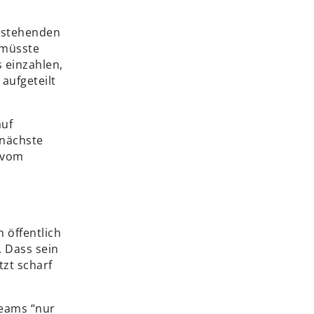
estehenden
 müsste
 einzahlen,
aufgeteilt
auf
 nächste
t vom
 öffentlich
. Dass sein
tzt scharf
Teams “nur