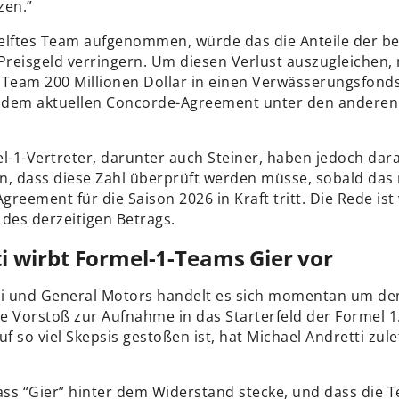
zen.”
elftes Team aufgenommen, würde das die Anteile der b
reisgeld verringern. Um diesen Verlust auszugleichen,
 Team 200 Millionen Dollar in einen Verwässerungsfonds
dem aktuellen Concorde-Agreement unter den anderen 
l-1-Vertreter, darunter auch Steiner, haben jedoch dar
n, dass diese Zahl überprüft werden müsse, sobald das
reement für die Saison 2026 in Kraft tritt. Die Rede is
 des derzeitigen Betrags.
i wirbt Formel-1-Teams Gier vor
ti und General Motors handelt es sich momentan um den
e Vorstoß zur Aufnahme in das Starterfeld der Formel 1
uf so viel Skepsis gestoßen ist, hat Michael Andretti zule
dass “Gier” hinter dem Widerstand stecke, und dass die 