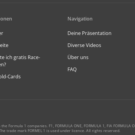
ionen
Navigation
er
Deine Präsentation
eite
Diverse Videos
te ich gratis Race-
Über uns
en?
FAQ
old-Cards
way with the Formula 1 companies. F1, FORMULA ONE, FORMULA 1, FIA FORM
he trade mark FORMEL 1 is used under licence. All rights reserved.