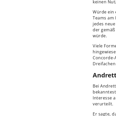
keinen Nut
Würde ein 
Teams am P
jedes neue
der gemäß 
würde.
Viele Forme
hingewiese
Concorde-Ag
Dreifachen
Andrett
Bei Andret
bekanntest
Interesse a
verurteilt.
Er sagte, 