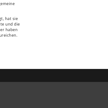
lgemeine
, hat sie
te und die
ber haben
ureichen.