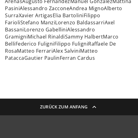
ArenasAugusto FernandezManuel GonzalezMattina
PasiniAlessandro ZacconeAndrea MignoAlberto
SurraXavier ArtigasElia BartoliniFilippo
FarioliStefano ManziLorenzo BaldassarriAxel
BassaniLorenzo GabelliniAlessandro
GramigniMichael RinaldiSammy HalbertMarco
BelliFederico FuligniFilippo FuligniRaffaele De
RosaMatteo FerrariAlex SalviniMatteo
PataccaGautier PaulinFerran Cardus
ZURÜCK ZUM ANFANG