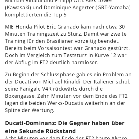
Michael Rinaldi und Philipp Öttl. Alex Lowes
(Kawasaki) und Dominique Aegerter (GRT-Yamaha)
komplettierten die Top 5.
MIE-Honda-Pilot Eric Granado kam nach etwa 30
Minuten Trainingszeit zu Sturz. Damit war zweite
Training für den Brasilianer vorzeitig beendet.
Bereits beim Vorsaisontest war Granado gestürzt.
Doch im Vergleich zum Teststurz in Kurve 12 war
der Abflug im FT2 deutlich harmloser.
Zu Beginn der Schlussphase gab es ein Problem an
der Ducati von Michael Rinaldi. Der Italiener schob
seine Panigale V4R rückwärts durch die
Boxengasse. Zehn Minuten vor dem Ende des FT2
lagen die beiden Werks-Ducatis weiterhin an der
Spitze der Wertung.
Ducati-Dominanz: Die Gegner haben über
eine Sekunde Rückstand
Acht Minuten vor dem Ende des FT2 baute Alvaro