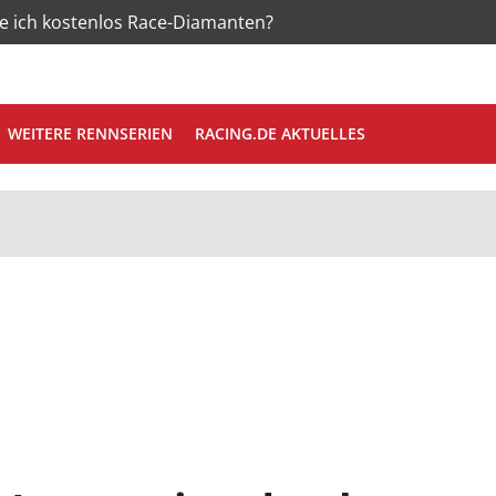
te ich kostenlos Race-Diamanten?
WEITERE RENNSERIEN
RACING.DE AKTUELLES