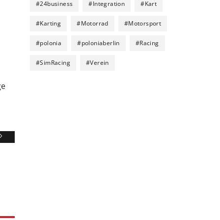
#
24business
#
Integration
#
Kart
#
Karting
#
Motorrad
#
Motorsport
#
polonia
#
poloniaberlin
#
Racing
#
SimRacing
#
Verein
e 